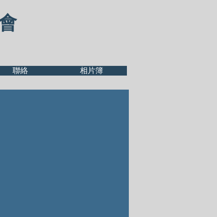
 會
聯絡
相片簿