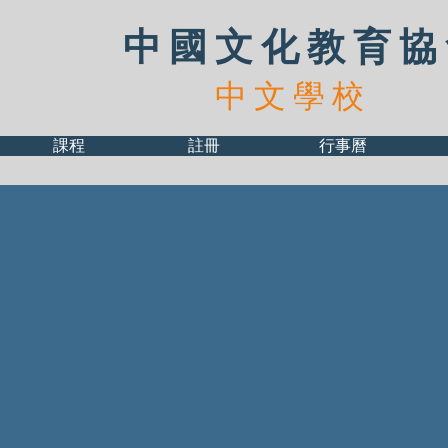
中 國 文 化 教 育 協
中 文 學 校
課程
註冊
行事曆